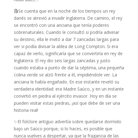
🗿Se cuenta que en la noche de los tiempos un rey
danés se atrevió a invadir Inglaterra. De camino, el rey
se encontró con una anciana que tenía poderes
sobrenaturales. Cuando le consultó si podría adivinar
su destino, ella le invitó a dar 7 zancadas largas para
ver si podía divisar la aldea de Long Compton. Si era
capaz de verlo, significaría que se convertiría en rey de
Inglaterra. El rey dio seis largas zancadas y justo
cuando estaba a punto de dar la séptima, una pequeña
colina verde se alzó frente a él, impidiéndole ver. La
anciana le había engañado. En ese instante reveló su
verdadera identidad: era Madre Saúco, y en un instante
convirtió en piedra al ejército invasor. Hoy en día se
pueden visitar estas piedras, ¡así que debe de ser una
historia real!
✨El folclore antiguo advertía sobre quedarse dormido
bajo un Saúco porque, si lo haces, es posible que
nunca vuelves a despertar, ya que la fragancia de las