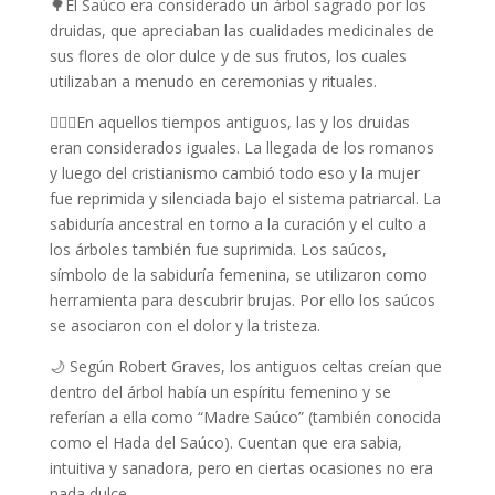
🌳El Saúco era considerado un árbol sagrado por los
druidas, que apreciaban las cualidades medicinales de
sus flores de olor dulce y de sus frutos, los cuales
utilizaban a menudo en ceremonias y rituales.
🧙🏼‍♂️En aquellos tiempos antiguos, las y los druidas
eran considerados iguales. La llegada de los romanos
y luego del cristianismo cambió todo eso y la mujer
fue reprimida y silenciada bajo el sistema patriarcal. La
sabiduría ancestral en torno a la curación y el culto a
los árboles también fue suprimida. Los saúcos,
símbolo de la sabiduría femenina, se utilizaron como
herramienta para descubrir brujas. Por ello los saúcos
se asociaron con el dolor y la tristeza.
🌙 Según Robert Graves, los antiguos celtas creían que
dentro del árbol había un espíritu femenino y se
referían a ella como “Madre Saúco” (también conocida
como el Hada del Saúco). Cuentan que era sabia,
intuitiva y sanadora, pero en ciertas ocasiones no era
nada dulce…