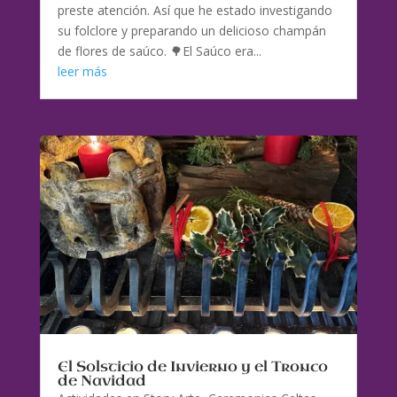
preste atención. Así que he estado investigando
su folclore y preparando un delicioso champán
de flores de saúco. 🌳El Saúco era...
leer más
El Solsticio de Invierno y el Tronco
de Navidad