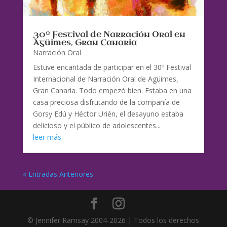
30º Festival de Narración Oral en
Agüimes, Gran Canaria
Narración Oral
Estuve encantada de participar en el 30º Festival
Internacional de Narración Oral de Agüimes,
Gran Canaria. Todo empezó bien. Estaba en una
casa preciosa disfrutando de la compañía de
Gorsy Edú y Héctor Urién, el desayuno estaba
delicioso y el público de adolescentes...
leer más
« Entradas Anteriores
© Jennifer Ramsay 2004-2026 | Todos los derechos