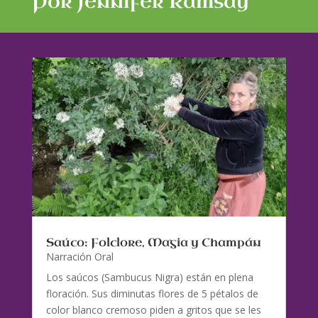
Por Jennifer Ramsay
Saúco: Folclore, Magia y Champán
Narración Oral
Los saúcos (Sambucus Nigra) están en plena
floración. Sus diminutas flores de 5 pétalos de
color blanco cremoso piden a gritos que se les