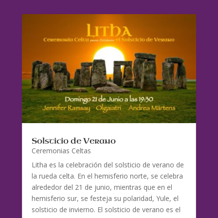
Solsticio de Verano
Ceremonias Celtas
Litha es la celebración del solsticio de verano de
la rueda celta. En el hemisferio norte, se celebra
alrededor del 21 de junio, mientras que en el
hemisferio sur, se festeja su polaridad, Yule, el
solsticio de invierno. El solsticio de verano es el