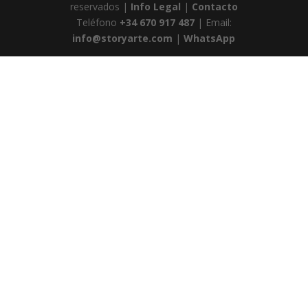
reservados |
Info Legal
|
Contacto
Teléfono
+34 670 917 487
| Email:
info@storyarte.com
|
WhatsApp