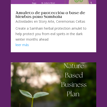
Amuleto de protección a base de
hierbas para Samhain
Actividades en Story Arte
,
Ceremonias Celtas
Create a Samhain herbal protection amulet to
help protect you from evil spirits in the dark
winter months ahead
leer más