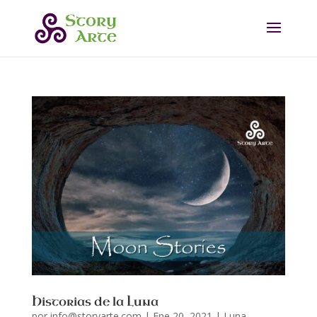
Historias de la Luna
por
info@storyarte.com
|
Ene 20, 2021
|
Luna