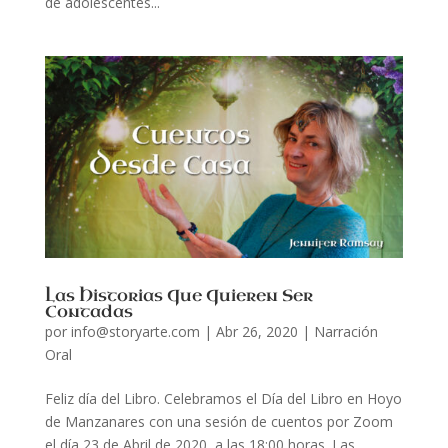
de adolescentes...
Las Historias Que Quieren Ser
Contadas
por
info@storyarte.com
|
Abr 26, 2020
|
Narración
Oral
Feliz día del Libro. Celebramos el Día del Libro en Hoyo
de Manzanares con una sesión de cuentos por Zoom
el día 23 de Abril de 2020, a las 18:00 horas. Las