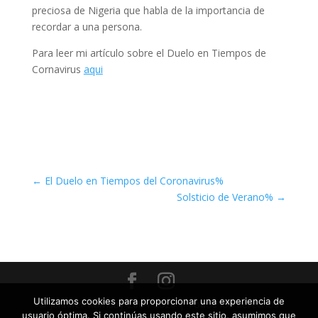
preciosa de Nigeria que habla de la importancia de
recordar a una persona.
Para leer mi artículo sobre el Duelo en Tiempos de
Cornavirus
aqui
←
El Duelo en Tiempos del Coronavirus%
Solsticio de Verano%
→
Utilizamos cookies para proporcionar una experiencia de
© Jennifer Ramsay 2004-2026 | Todos los derechos
usuario óptima. Si continúas usando este sitio, asumimos que