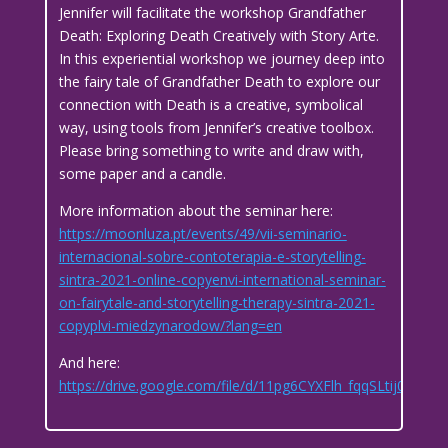
Jennifer will facilitate the workshop Grandfather
Death: Exploring Death Creatively with Story Arte.
In this experiential workshop we journey deep into
the fairy tale of Grandfather Death to explore our
connection with Death is a creative, symbolical
way, using tools from Jennifer’s creative toolbox.
Please bring something to write and draw with,
some paper and a candle.
More information about the seminar here:
https://moonluza.pt/events/49/vii-seminario-
internacional-sobre-contoterapia-e-storytelling-
sintra-2021-online-copyenvi-international-seminar-
on-fairytale-and-storytelling-therapy-sintra-2021-
copyplvi-miedzynarodow/?lang=en
And here:
https://drive.google.com/file/d/11pg6CYXFlh_fqqSLtij0bQ6