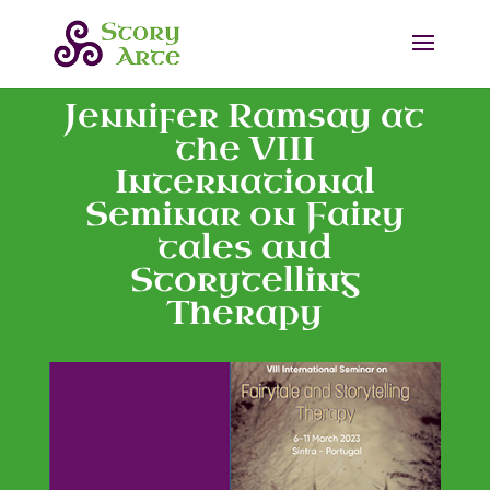
Jennifer Ramsay at
the VIII
International
Seminar on Fairy
tales and
Storytelling
Therapy