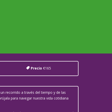
Precio
€165
un recorrido a través del tiempo y de las
brújala para navegar nuestra vida cotidiana