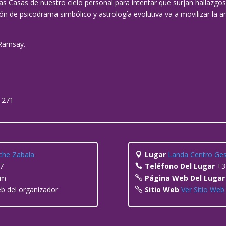
y las Casas de nuestro cielo personal para intentar que surjan hallazg
ión de psicodrama simbólico y astrología evolutiva va a movilizar la a
 Ramsay.
7 271
che Zabala
Lugar
Landa Centro Ges
7
Teléfono Del Lugar
+3
om
Página Web Del Luga
web del organizador
Sitio Web
Ver Sitio Web