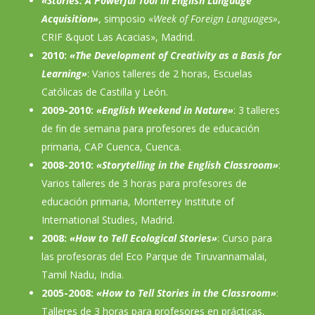
«Stories: A Powerful Tool in English Language
Acquisition»
, simposio «
Week of Foreign Languages»
,
CRIF &quot Las Acacias», Madrid.
2010:
«The Development of Creativity as a Basis for
Learning»
: Varios talleres de 2 horas, Escuelas
Católicas de Castilla y León.
2009-2010:
«English Weekend in Nature»
: 3 talleres
de fin de semana para profesores de educación
primaria, CAP Cuenca, Cuenca.
2008-2010:
«Storytelling in the English Classroom»
:
Varios talleres de 3 horas para profesores de
educación primaria, Monterrey Institute of
International Studies, Madrid.
2008:
«How to Tell Ecological Stories»
: Curso para
las profesoras del Eco Parque de Tiruvannamalai,
Tamil Nadu, India.
2005-2008:
«How to Tell Stories in the Classroom»
:
Talleres de 3 horas para profesores en prácticas,