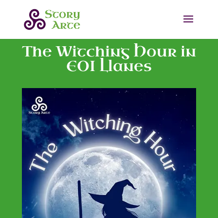
The Witching Hour in
EOI Llanes